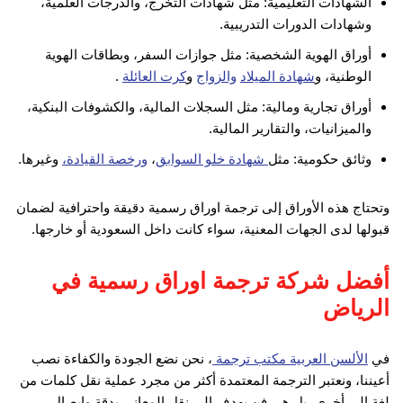
الشهادات التعليمية: مثل شهادات التخرج، والدرجات العلمية،
وشهادات الدورات التدريبية.
أوراق الهوية الشخصية: مثل جوازات السفر، وبطاقات الهوية
الوطنية، و
شهادة الميلاد
والزواج
و
كرت العائلة
.
أوراق تجارية ومالية: مثل السجلات المالية، والكشوفات البنكية،
والميزانيات، والتقارير المالية.
وثائق حكومية: مثل
شهادة خلو السوابق
،
ورخصة القيادة،
وغيرها.
وتحتاج هذه الأوراق إلى ترجمة اوراق رسمية دقيقة واحترافية لضمان
قبولها لدى الجهات المعنية، سواء كانت داخل السعودية أو خارجها.
أفضل شركة ترجمة اوراق رسمية في
الرياض
في
الألسن العربية مكتب ترجمة
، نحن نضع الجودة والكفاءة نصب
أعيننا، ونعتبر الترجمة المعتمدة أكثر من مجرد عملية نقل كلمات من
لغة إلى أخرى، بل هي فن يهدف إلى نقل المعاني بدقة وإيصال