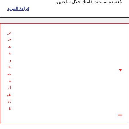
مُعتمدة لمستند إقامتك خلال ساعتين.
قراءة المزيد
تر
ج
م
ة
ر
خ
ص
ة
ال
قي
اد
ة