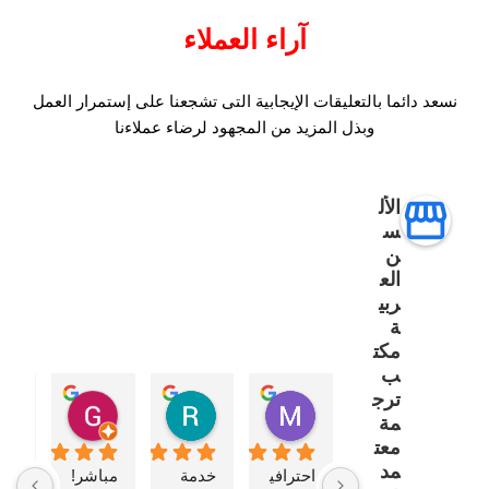
آراء العملاء
نسعد دائما بالتعليقات الإيجابية التى تشجعنا على إستمرار العمل
وبذل المزيد من المجهود لرضاء عملاءنا
الأل
س
ن
الع
ربي
ة
مكت
ب
ترج
uca Dato
ROMAN T. CO
Meshari Alqahtani
مة
قبل 5 أشهر
قبل 5 أشهر
قبل 5 أشهر
معت
مد
احترافي
خدمة 
مباشر!