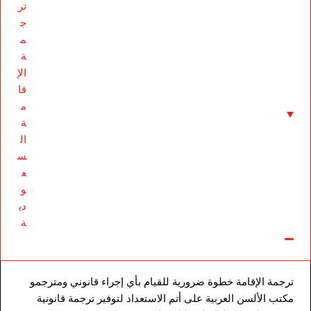
تر
ج
م
ة
الإ
قا
م
ة
ال
س
ع
و
دي
ة
ترجمة الإقامة خطوة ضرورية للقيام بأي إجراء قانوني ومترجمو
مكتب الألسن العربية على أتم الاستعداد لتوفير ترجمة قانونية