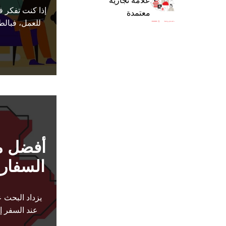
علامة تجارية
إذا كنت تفكر ف
معتمدة
للعمل، فبال
أفضل م
السفارة
يزداد البحث 
عند السفر إل