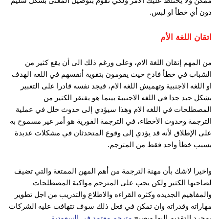
ممكن ولا يختلط عليك الامر ولكي تقوم بتوصيل المعنى بشكل سليم
دون أي خطأ او لبس.
اتقان اللغة الأم
من المهم إتقان اللغة الام، وعلى ورغم ذلك الى أن يقع كثير من
الشباب في خطأ فادح حيث يقومون بتقوية أنفسهم في اللغه الهدف
او اللغه الاجنبية وتهميش اللغه الام، فيجد نفسه قادرا على التعبير
بشكل جيد جدا في اللغه الاجنبية بينما هو يفتقر الكثير من
المصطلحات في اللغه الام وهذا سيؤدي إلى حدوث خلل في عملية
الترجمة وحدوث الأخطاء، في الترجمة الفورية هو أمر غير مسموح به
على الإطلاق لأنه قد يؤدي إلى وقوع المتحدثان في مشكلات عديدة
بسبب خطأ واحد فقط من المترجم.
واخيرا لاشك بأن مهنة الترجمة من أهم المهن الممتعة والتي تضيف
لصاحبها الكثير ولكن يجب على المترجم مواكبة المصطلحات
والمفاهيم الجديده وكثره القراءه والاطلاع والتدريب من اجل تطوير
مهاراته وقدراته وان تمكن في فعل ذلك سوف تتهافت عليه الشركات
بمجرد التقديم إليها ويصبح
مترجم معتمد فى السعودية
.